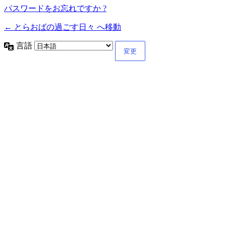
パスワードをお忘れですか ?
← とらおばの過ごす日々 へ移動
言語