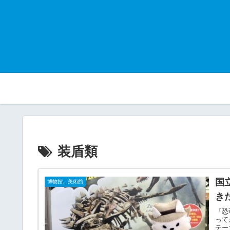
装盾類
国
博物館、美術館
き
『恐
って
テー