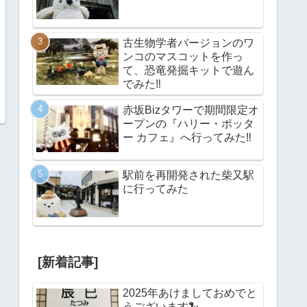
古生物学者バージョンのワ
ンコのマスコットを作っ
て、恐竜発掘キットで遊ん
でみた‼︎
赤坂Bizタワーで期間限定オ
ープンの『ハリー・ポッタ
ー カフェ』へ行ってみた‼︎
駅前を再開発された柴又駅
に行ってみた
[新着記事]
2025年あけましておめでと
うございます🐍