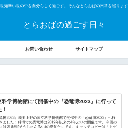
世知辛い世の中を自分らしく過ごす。そんなとらおばの日常を綴ります
とらおばの過ごす日々
お問い合わせ
サイトマップ
立科学博物館にて開催中の『恐竜博2023』に行って
た！
竜博2023』概要上野の国立科学博物館で開催中の『恐竜博2023』へ行
きました！科博での恐竜博は2019年以来の4年ぶりの開催です。今回の
マは装盾類(そうじゅんるい)の恐竜たちです。キャッチコピーは「トゲ