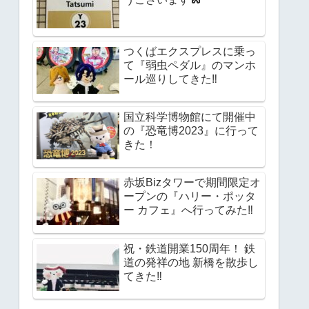
つくばエクスプレスに乗っ
て『弱虫ペダル』のマンホ
ール巡りしてきた‼︎
国立科学博物館にて開催中
の『恐竜博2023』に行って
きた！
赤坂Bizタワーで期間限定オ
ープンの『ハリー・ポッタ
ー カフェ』へ行ってみた‼︎
祝・鉄道開業150周年！ 鉄
道の発祥の地 新橋を散歩し
てきた‼︎