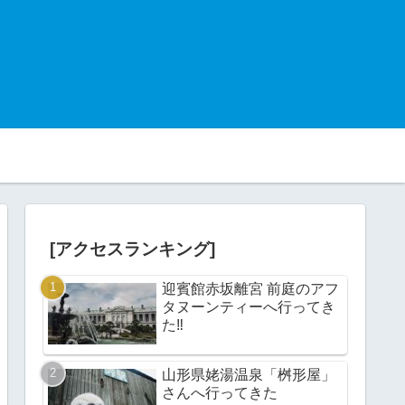
[アクセスランキング]
迎賓館赤坂離宮 前庭のアフ
タヌーンティーへ行ってき
た‼︎
山形県姥湯温泉「桝形屋」
さんへ行ってきた