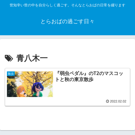
世知辛い世の中を自分らしく過ごす。そんなとらおばの日常を綴ります
とらおばの過ごす日々
青八木一
『弱虫ペダル』のT2のマスコッ
散歩
トと秋の東京散歩
2022.02.02