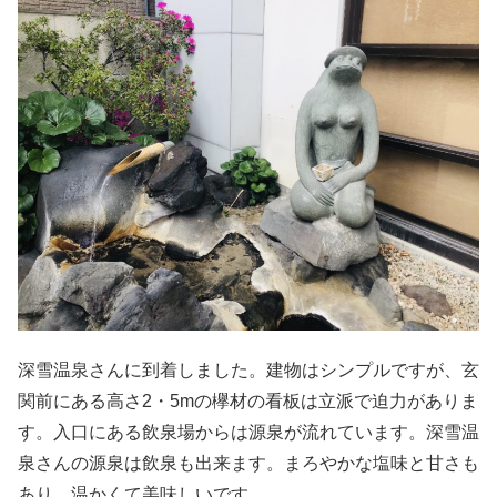
深雪温泉さんに到着しました。建物はシンプルですが、玄
関前にある高さ
2
・
5m
の欅材の看板は立派で迫力がありま
す。入口にある飲泉場からは源泉が流れています。深雪温
泉さんの源泉は飲泉も出来ます。まろやかな塩味と甘さも
あり、温かくて美味しいです。