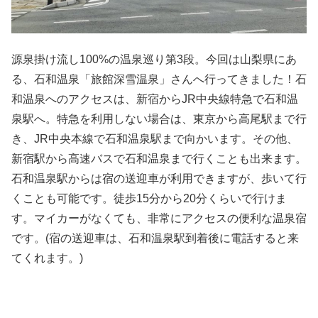
源泉掛け流し
100%
の温泉巡り第
3
段。今回は山梨県にあ
る、石和温泉「旅館深雪温泉」さんへ行ってきました！石
和温泉へのアクセスは、新宿からJR中央線特急で石和温
泉駅へ。特急を利用しない場合は、東京から高尾駅まで行
き、
JR
中央本線で石和温泉駅まで向かいます。その他、
新宿駅から高速バスで石和温泉まで行くことも出来ます。
石和温泉駅からは宿の送迎車が利用できますが、歩いて行
くことも可能です。徒歩
15
分から
20
分くらいで行けま
す。マイカーがなくても、非常にアクセスの便利な温泉宿
です。
(
宿の送迎車は、石和温泉駅到着後に電話すると来
てくれます。
)