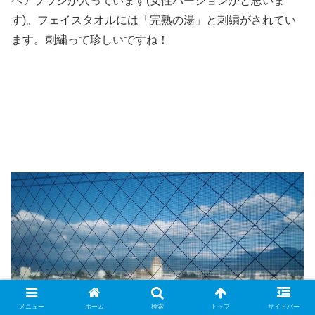
ヘアブラシが入っています
(
女性バージョンかと思いま
す
)
。フェイスタオルには「完熟の湯」と刺繍がされてい
ます。刺繍って珍しいですね！
メニュー
ホーム
検索
トップ
サイドバー