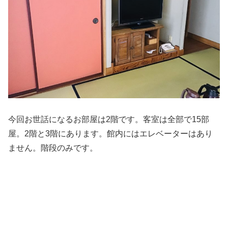
今回お世話になるお部屋は
2
階です。客室は全部で
15
部
屋。
2
階と
3
階にあります。館内にはエレベーターはあり
ません。階段のみです。