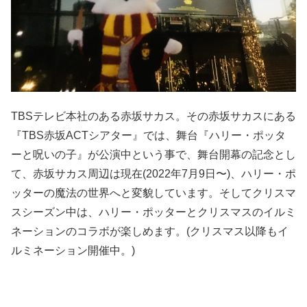
TBS
テレビ本社のある赤坂サカス。その赤坂サカスにある
『
TBS
赤坂
ACT
シアター』では、舞台『ハリー・ポッタ
ーと呪いの子』が公演中という事で、舞台開幕の記念とし
て、赤坂サカス周辺は現在
(2022
年
7
月
9
日〜
)
、ハリー・ポ
ッターの魔法の世界へと変貌しています。そしてクリスマ
スシーズン中は、ハリー・ポッターとクリスマスのイルミ
ネーションのコラボが楽しめます。
(
クリスマス以降もイ
ルミネーション開催中。
)