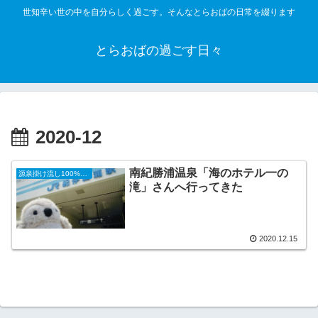
世知辛い世の中を自分らしく過ごす。そんなとらおばの日常を綴ります
とらおばの過ごす日々
2020-12
南紀勝浦温泉「海のホテル一の
源泉掛け流し100%の温泉巡り
滝」さんへ行ってきた
2020.12.15