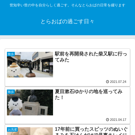
世知辛い世の中を自分らしく過ごす。そんなとらおばの日常を綴ります
とらおばの過ごす日々
駅前を再開発された柴又駅に行っ
散歩
てみた
2021.07.24
夏目漱石ゆかりの地を巡ってみ
散歩
た！
2021.04.17
17年前に買ったスピッツのぬいぐ
お洗濯