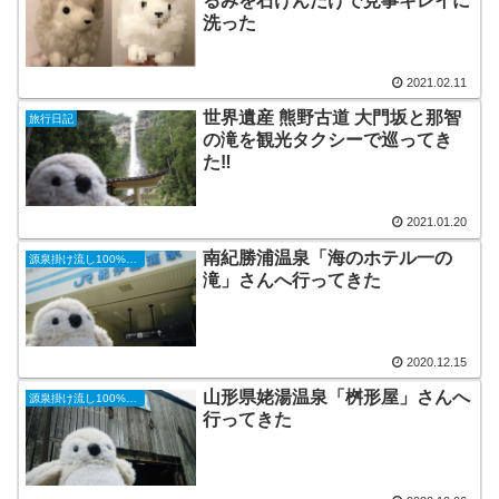
るみを石けんだけで見事キレイに
洗った
2021.02.11
世界遺産 熊野古道 大門坂と那智
旅行日記
の滝を観光タクシーで巡ってき
た‼︎
2021.01.20
南紀勝浦温泉「海のホテル一の
源泉掛け流し100%の温泉巡り
滝」さんへ行ってきた
2020.12.15
山形県姥湯温泉「桝形屋」さんへ
源泉掛け流し100%の温泉巡り
行ってきた